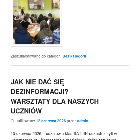
Zaszufladkowano do kategorii
Bez kategorii
JAK NIE DAĆ SIĘ
DEZINFORMACJI?
WARSZTATY DLA NASZYCH
UCZNIÓW
Opublikowany
12 czerwca 2026
przez
admin
10 czerwca 2026 r. uczniowie klas IIA i IIB uczestniczyli w
warsztatach pt. „Kompetencje medialne w dobie sztucznej