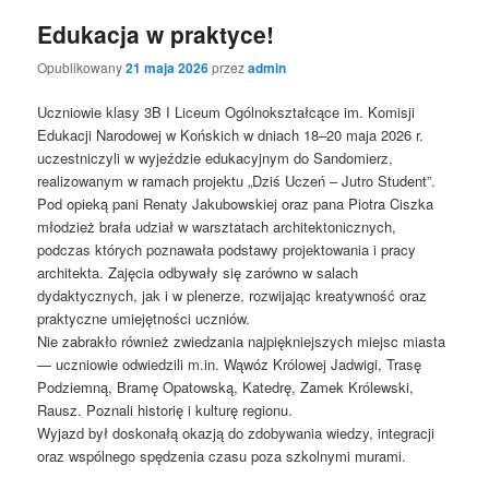
Edukacja w praktyce!
Opublikowany
21 maja 2026
przez
admin
Uczniowie klasy 3B I Liceum Ogólnokształcące im. Komisji
Edukacji Narodowej w Końskich w dniach 18–20 maja 2026 r.
uczestniczyli w wyjeździe edukacyjnym do Sandomierz,
realizowanym w ramach projektu „Dziś Uczeń – Jutro Student”.
Pod opieką pani Renaty Jakubowskiej oraz pana Piotra Ciszka
młodzież brała udział w warsztatach architektonicznych,
podczas których poznawała podstawy projektowania i pracy
architekta. Zajęcia odbywały się zarówno w salach
dydaktycznych, jak i w plenerze, rozwijając kreatywność oraz
praktyczne umiejętności uczniów.
Nie zabrakło również zwiedzania najpiękniejszych miejsc miasta
— uczniowie odwiedzili m.in. Wąwóz Królowej Jadwigi, Trasę
Podziemną, Bramę Opatowską, Katedrę, Zamek Królewski,
Rausz. Poznali historię i kulturę regionu.
Wyjazd był doskonałą okazją do zdobywania wiedzy, integracji
oraz wspólnego spędzenia czasu poza szkolnymi murami.