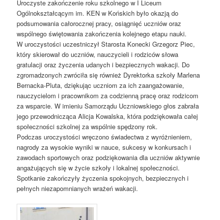
Uroczyste zakończenie roku szkolnego w I Liceum
Ogólnokształcącym im. KEN w Końskich było okazją do
podsumowania całorocznej pracy, osiągnięć uczniów oraz
wspólnego świętowania zakończenia kolejnego etapu nauki.
W uroczystości uczestniczył Starosta Konecki Grzegorz Piec,
który skierował do uczniów, nauczycieli i rodziców słowa
gratulacji oraz życzenia udanych i bezpiecznych wakacji. Do
zgromadzonych zwróciła się również Dyrektorka szkoły Marlena
Bernacka-Pluta, dziękując uczniom za ich zaangażowanie,
nauczycielom i pracownikom za codzienną pracę oraz rodzicom
za wsparcie. W imieniu Samorządu Uczniowskiego głos zabrała
jego przewodnicząca Alicja Kowalska, która podziękowała całej
społeczności szkolnej za wspólnie spędzony rok.
Podczas uroczystości wręczono świadectwa z wyróżnieniem,
nagrody za wysokie wyniki w nauce, sukcesy w konkursach i
zawodach sportowych oraz podziękowania dla uczniów aktywnie
angażujących się w życie szkoły i lokalnej społeczności.
Spotkanie zakończyły życzenia spokojnych, bezpiecznych i
pełnych niezapomnianych wrażeń wakacji.