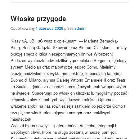
Włoska przygoda
Opublikowany
1 czerwca 2026
przez
admin
Klasy 3A, 3B i 3C wraz z opiekunami — Marleną Bernacką-
Plutą, Renatą Gałązką-Skowron oraz Piotrem Ciszkiem — miały
okazję spędzić kilka niezapomnianych dni we Włoszech!
Podczas wycieczki odwiedziliśmy przepiękne Bergamo, tętniący
życiem Mediolan oraz malownicze jezioro Como. Mieliśmy
okazję podziwiać niezwykłą architekturę, imponującą katedrę
Duomo di Milano, słynną Galerię Vittorio Emanuele II oraz Teatr
La Scala — jeden z najbardziej prestiżowych teatrów operowych
na świecie. Spacerując po włoskich uliczkach, mogliśmy poczuć
niepowtarzalny klimat tych wyjątkowych miejsc. Ogromne
wrażenie zrobił na nas również rejs statkiem po jeziorze Como i
przepiękne widoki otaczających nas gór oraz urokliwych
miasteczek.
Wyjazd był cudowny — pełen słońca, śmiechu, integracji i
wspólnych chwil, które na długo zostaną w naszej pamięci.
Szczególnie dobrze wspominać będziemy czas spędzony razem